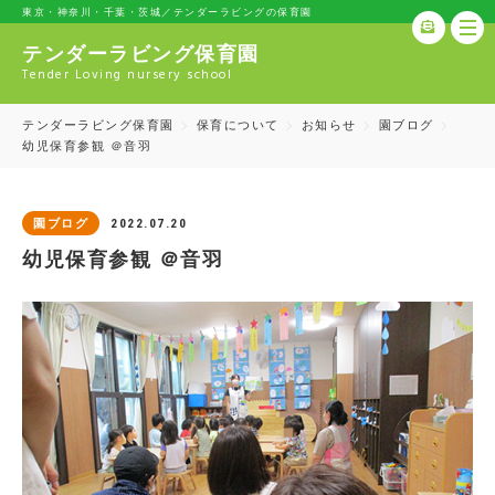
東京・神奈川・千葉・茨城／テンダーラビングの保育園
テンダーラビング保育園
Tender Loving nursery school
テンダーラビング保育園
保育について
お知らせ
園ブログ
幼児保育参観 ＠音羽
2022.07.20
園ブログ
幼児保育参観 ＠音羽