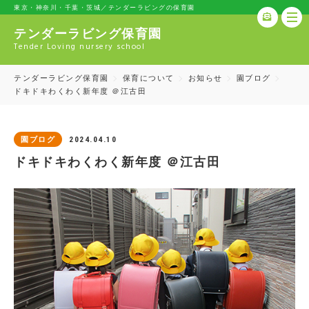
東京・神奈川・千葉・茨城／テンダーラビングの保育園
テンダーラビング保育園
Tender Loving nursery school
テンダーラビング保育園
保育について
お知らせ
園ブログ
ドキドキわくわく新年度 ＠江古田
2024.04.10
園ブログ
ドキドキわくわく新年度 ＠江古田